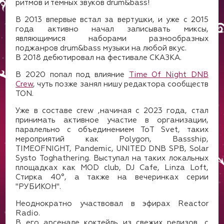
ритмов и тёмных звуков drum&bass!
В 2013 впервые встал за вертушки, и уже с 2015
года активно начал записывать миксы,
являющимися наборами разнообразных
поджанров drum&bass музыки на любой вкус.
В 2018 дебютировал на фестивале СКАЗКА.
В 2020 попал под влияние
Time Of Night DNB
Crew
, чуть позже занял нишу редактора сообществ
TON.
Уже в составе crew ,начиная с 2023 года, стал
принимать активное участие в организации,
паралельно с объединением ToT Svet, таких
мероприятий как Polygon, Bassship,
TIMEOFNIGHT, Pandemic, UNITED DNB SPB, Solar
Systo Toghathering. Выступал на таких локальных
площадках как MOD club, DJ Cafe, Linza Loft,
Стирка 40°, а также на вечеринках серии
"РУБИКОН".
Неоднократно участвовал в эфирах Reactor
Radio.
В его арсенале коктейль из свежих релизов, с