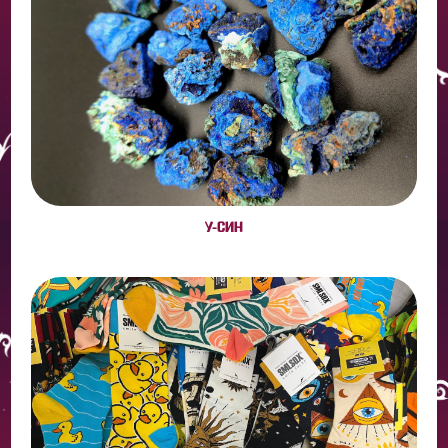
У-СИН