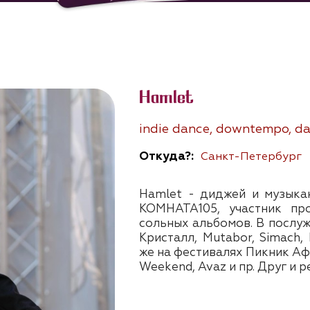
Hamlet
indie dance, downtempo, da
Откуда?:
Cанкт-Петербург
Hamlet - диджей и музыкан
КОМНАТА105, участник про
сольных альбомов. В послуж
Кристалл, Mutabor, Simach, 
же на фестивалях Пикник Афи
Weekend, Avaz и пр. Друг и р