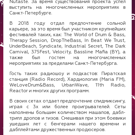
Nutaste. За время существования проекта успел
выступить на многочисленных мероприятиях в
Санкт-Петербурге.
В 2018 году отдал предпочтение сольной
карьере, за это время был участником крупнейших
фестивалей таких, как: The World of Drum & Bass,
Therapy Session, DropTheBass, In Beat We Trust,
UnderBeach, Syndicate, Industrial Secret, The Dark
Carnival, 375Fest, Velocity, Bassline Mafia (BY), а
также был гостем на многочисленных
мероприятиях за пределами Санкт-Петербурга.
Гость таких радиошоу и подкастов: Пиратская
станция (Radio Record), Хардиология (Maria FM),
WeLoveDrum&Bass, UrbanWave, 11th Radio,
Reactor и многих других программ.
В своих сетах отдает предпочтение спидмиксингу,
играя с 3х или более проигрывателей. Сеты
наполнены большим количеством машапов, дабл-
трипл дропов и тизов. Смешивая при этом боевики
ушедших лет с бенгерами нашего времени и
дабплейтами дружественных продюсеров.