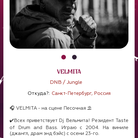
VELMITA
DNB / Jungle
Откуда?:
Санкт-Петербург, Россия
🎧 VELMITA - на сцене Песочная ⛱
✔️Всех приветствует Dj Вельмита! Резидент Taste
of Drum and Bass. Играю с 2004. На виниле
(джангл, драм энд бэйс) с осени 23-го.