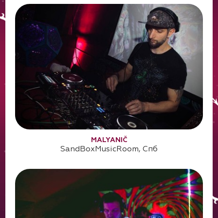
MALYANIČ
SandBoxMusicRoom, Спб