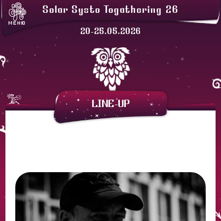
ЛАВКИ
Solar Systo Togathering 26
СОЛАРХЕЙМ
МЕНЮ
ПРОЖИВАНИЕ
20-25.05.2026
ЗАКАТНАЯ
АРЕНДА ПАЛАТОК
LINE-UP