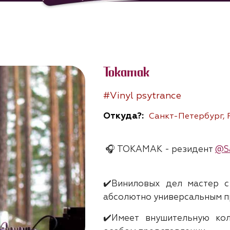
Tokamak
#Vinyl psytrance
Откуда?:
Санкт-Петербург, 
🎧 TOKAMAK - резидент
@S
✔️Виниловых дел мастер 
абсолютно универсальным п
✔️Имеет внушительную ко