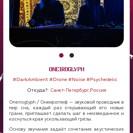
ONEIROGLYPH
#DarkAmbient #Drone #Noise #Psychedelic
Откуда?:
Санкт-Петербург,Россия
Oneiroglyph / Онеироглиф — звуковой проводник в
мир сна, каждый раз открывающий его новые
грани, приглашает сделать шаг в неизведанное и
коснуться края ускользающей грёзы.
Основу звучания задаёт сочетание акустических