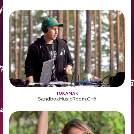
TOKAMAK
SandboxMusicRoom,Спб