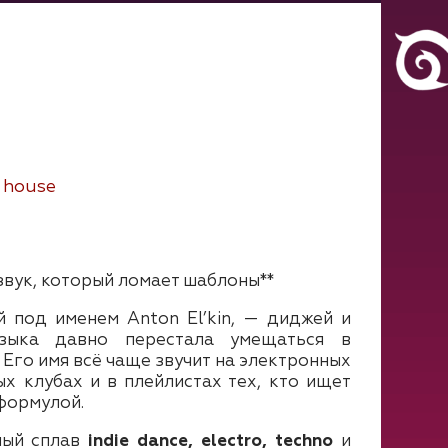
, house
: звук, который ломает шаблоны**
 под именем Anton El’kin, — диджей и
узыка давно перестала умещаться в
Его имя всё чаще звучит на электронных
х клубах и в плейлистах тех, кто ищет
 формулой.
ный сплав
indie dance, electro, techno
и