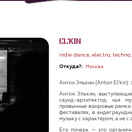
EL'KIN
indie dance, electro, techno
Откуда?:
Москва
Антон Элькин (Anton El’kin)
Антон Элькин, выступающий
саунд-архитектор, чья м
привычные жанровые рамки. 
фестивалях, в андеграундны
музыку с характером, а не с
Его почерк — это органич